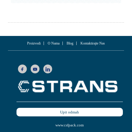
Proizvodi
O Nama
Blog
Kontaktirajte Nas
Upit odmah
www.csfpack.com