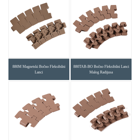
880M Magnetski Bočno Fleksibilni
880TAB-BO Bočno Fleksibilni Lanci
Lanci
Malog Radijusa