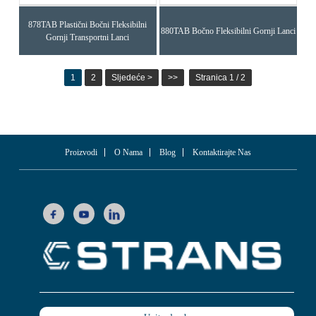
878TAB Plastični Bočni Fleksibilni
880TAB Bočno Fleksibilni Gornji Lanci
Gornji Transportni Lanci
1
2
Sljedeće >
>>
Stranica 1 / 2
Proizvodi
O Nama
Blog
Kontaktirajte Nas