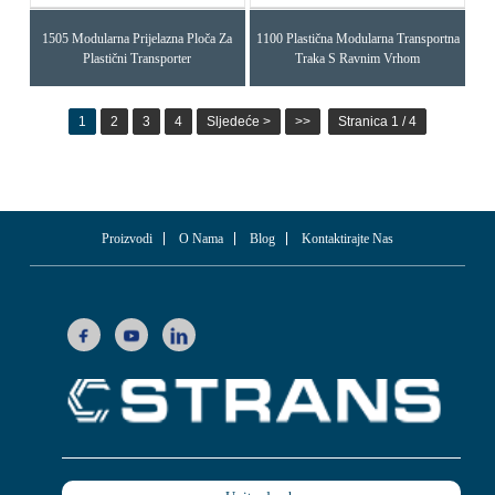
1505 Modularna Prijelazna Ploča Za
1100 Plastična Modularna Transportna
Plastični Transporter
Traka S Ravnim Vrhom
1
2
3
4
Sljedeće >
>>
Stranica 1 / 4
Proizvodi
O Nama
Blog
Kontaktirajte Nas