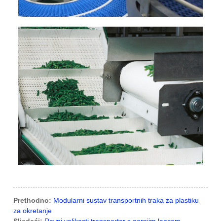
Prethodno:
Modularni sustav transportnih traka za plastiku
za okretanje
Sljedeći:
Ravni valjkasti transporter s gornjim lancem