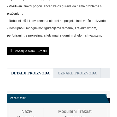
- Pozitivan izravni pogon lančanika osigurava da nema problema s
praćenjem.
- Robusni teški tipovi remena otporni na posjekotine i vruće proizvode.
- Dostupno u mnogim konfiguracijama remena, s ravnim vrhom,
perforiranim, s prorezima, s letvama i s gornjim dijelom s hvatištem.
Pošaljite Nam E-Poštu
DETALJI PROIZVODA
OZNAKE PROIZVODA
Parametar
Naziv
Modularni Trakasti