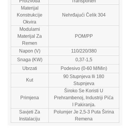
Proizvoda
Transporteri
Materijal
Konstrukcije
Nehrđajući Čelik 304
Okvira
Modularni
Materijal Za
POM/PP
Remen
Napon (V)
110/220/380
Snaga (kW)
0,37-1,5
Ubrzati
Podesivo (0-60 M/min)
90 Stupnjeva Ili 180
Kut
Stupnjeva
Široko Se Koristi U
Primjena
Prehrambenoj, Industriji Pića
I Pakiranja.
Savjeti Za
Polumjer Je 2,5-3 Puta Širina
Instalaciju
Remena