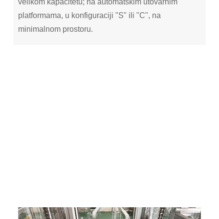
velikom kapacitetu; na automatskim utovarnim
platformama, u konfiguraciji "S" ili "C", na
minimalnom prostoru.